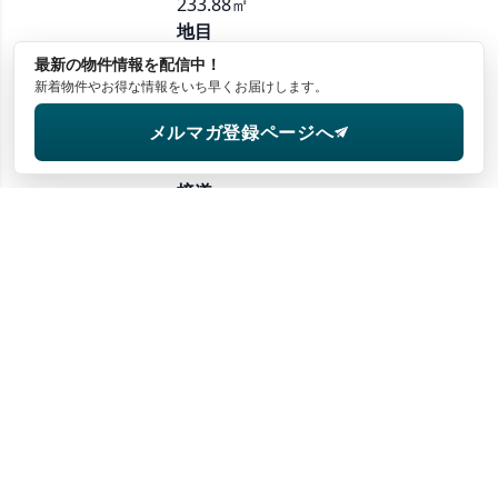
233.88㎡
地目
宅地
最新の物件情報を
配信中！
権利
新着物件やお得な情報をいち早くお届けします。
所有権
メルマガ登録ページへ
地勢
平坦地
接道
東側 公道 幅員 3.5m 接道 約
10m ／ 西側 公道 幅員 4m
接道 約10m
面積
建 物
140.27㎡
構造
木造亜鉛メッキ鋼板葺2階建
建築日
1970
増築