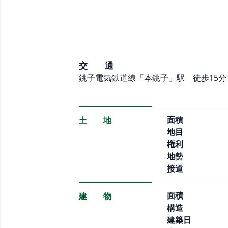
交 通
銚子電気鉄道線「本銚子」駅 徒歩15分
面積
土 地
地目
権利
地勢
接道
面積
建 物
構造
建築日