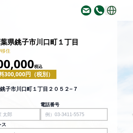
_千葉県銚子市川口町１丁目
#移住
00,000
税込
300,000円（税別）
銚子市川口町１丁目２０５２−７
電話番号
レス