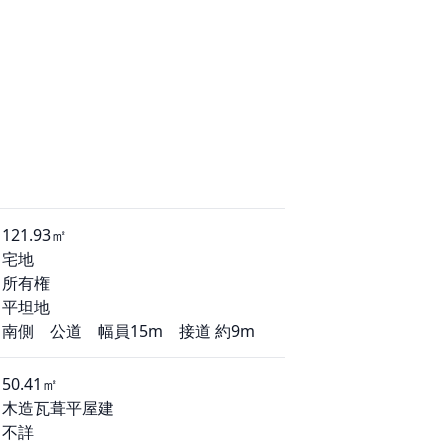
121.93㎡
宅地
所有権
平坦地
南側 公道 幅員15m 接道 約9m
50.41㎡
木造瓦葺平屋建
不詳