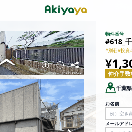
物件番号
#618
#別荘
#投資
¥1,3
仲介手数料
千葉県
お名前
メールアド