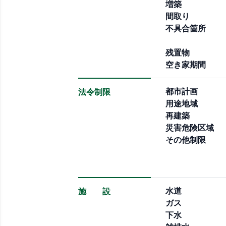
増築
間取り
不具合箇所
残置物
空き家期間
都市計画
法令制限
用途地域
再建築
災害危険区域
その他制限
水道
施 設
ガス
下水