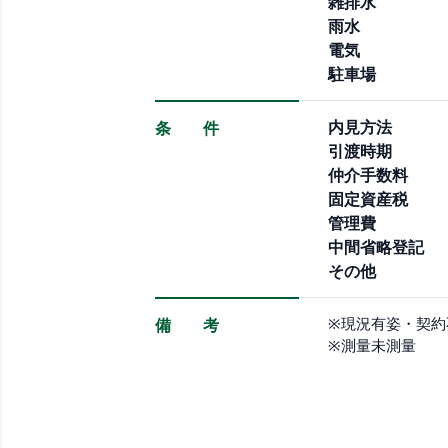
雑排水
雨水
電気
駐車場
内見方法
条 件
引渡時期
仲介手数料
固定資産税
管理費
中間省略登記
その他
※現況有姿・契約
備 考
※測量未測量