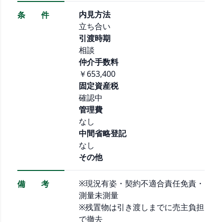
内見方法
条 件
立ち合い
引渡時期
相談
仲介手数料
￥653,400
固定資産税
確認中
管理費
なし
中間省略登記
なし
その他
※現況有姿・契約不適合責任免責・
備 考
測量未測量
※残置物は引き渡しまでに売主負担
で撤去