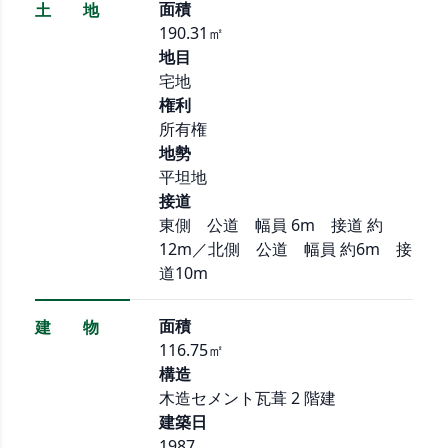
面積
土 地
190.31㎡
地目
宅地
権利
所有権
地勢
平坦地
接道
東側 公道 幅員 6m 接道 約
12m／北側 公道 幅員 約6m 接
道10m
面積
建 物
116.75㎡
構造
木造セメント瓦葺 2 階建
建築日
1987