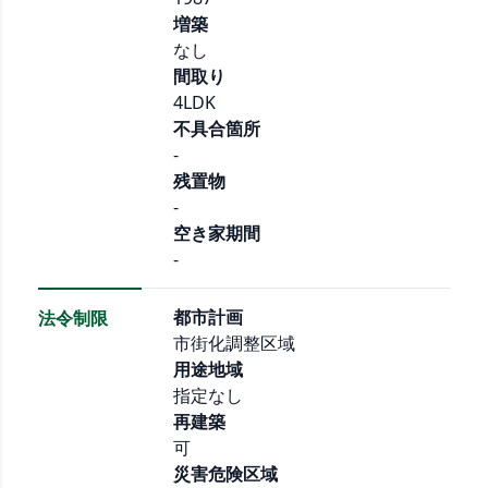
増築
なし
間取り
4LDK
不具合箇所
-
残置物
-
空き家期間
-
都市計画
法令制限
市街化調整区域
用途地域
指定なし
再建築
可
災害危険区域