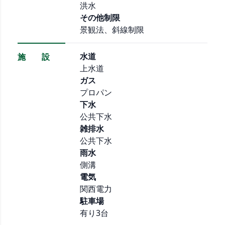
洪水
その他制限
景観法、斜線制限
水道
施 設
上水道
ガス
プロパン
下水
公共下水
雑排水
公共下水
雨水
側溝
電気
関西電力
駐車場
有り3台